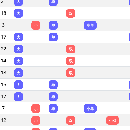
21
大
单
18
大
双
3
小
单
小单
17
大
单
22
大
双
14
大
双
18
大
双
15
大
单
17
大
单
7
小
单
小单
12
小
双
小双