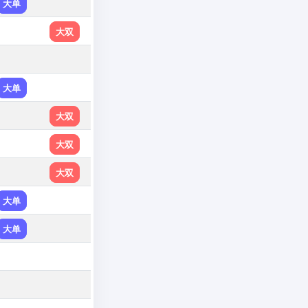
大单
大双
大单
大双
大双
大双
大单
大单