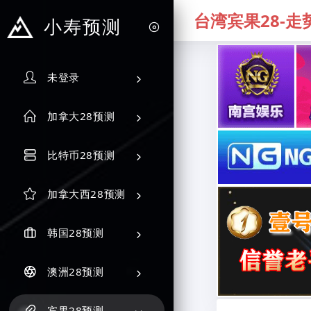
台湾宾果28-走
小寿预测
未登录
加拿大28预测
比特币28预测
加拿大西28预测
韩国28预测
澳洲28预测
宾果28预测