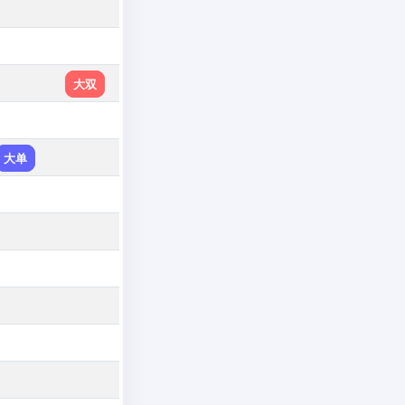
大双
大单