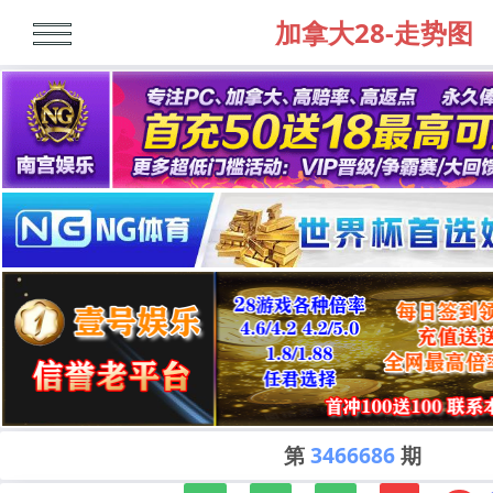
加拿大28-走势图
Toggle navigation
第
3466686
期