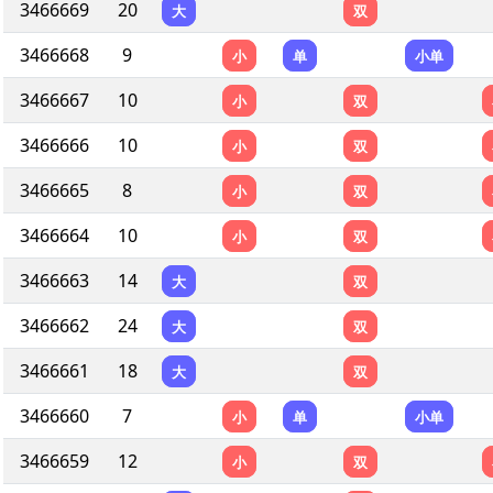
3466669
20
大
双
3466668
9
小
单
小单
3466667
10
小
双
3466666
10
小
双
3466665
8
小
双
3466664
10
小
双
3466663
14
大
双
3466662
24
大
双
3466661
18
大
双
3466660
7
小
单
小单
3466659
12
小
双