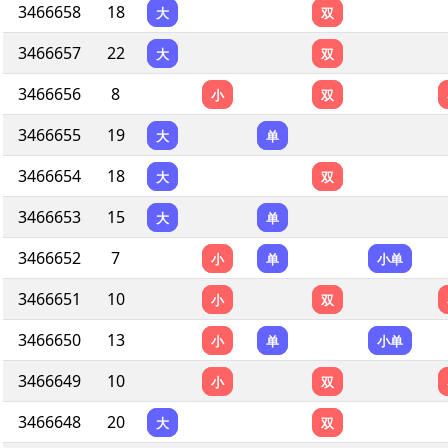
3466658
18
大
双
3466657
22
大
双
3466656
8
小
双
3466655
19
大
单
3466654
18
大
双
3466653
15
大
单
3466652
7
小
单
小单
3466651
10
小
双
3466650
13
小
单
小单
3466649
10
小
双
3466648
20
大
双