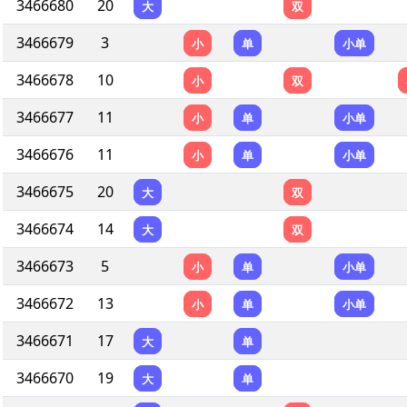
3466680
20
大
双
3466679
3
小
单
小单
3466678
10
小
双
3466677
11
小
单
小单
3466676
11
小
单
小单
3466675
20
大
双
3466674
14
大
双
3466673
5
小
单
小单
3466672
13
小
单
小单
3466671
17
大
单
3466670
19
大
单